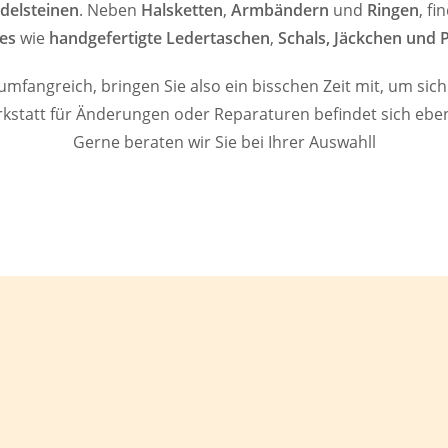
delsteinen
. Neben
Halsketten
,
Armbändern
und
Ringen
, fi
es
wie
handgefertigte Ledertaschen
,
Schals,
Jäckchen und 
 umfangreich, bringen Sie also ein bisschen Zeit mit, um si
rkstatt für Änderungen oder Reparaturen befindet sich eben
Gerne beraten wir Sie bei Ihrer Auswahll