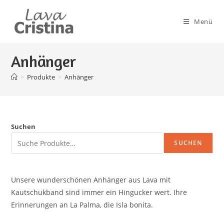
Zum
Inhalt
Menü
springen
Anhänger
>
Produkte
>
Anhänger
Suchen
SUCHEN
Unsere wunderschönen Anhänger aus Lava mit
Kautschukband sind immer ein Hingucker wert. Ihre
Erinnerungen an La Palma, die Isla bonita.