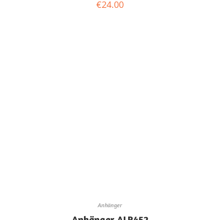
€
24.00
Anhänger
Anhänger ALP452