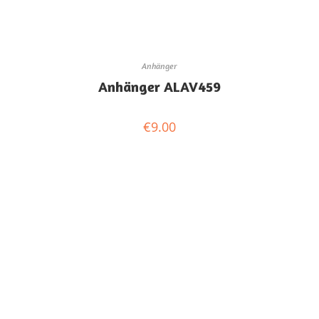
Anhänger
Anhänger ALAV459
€
9.00