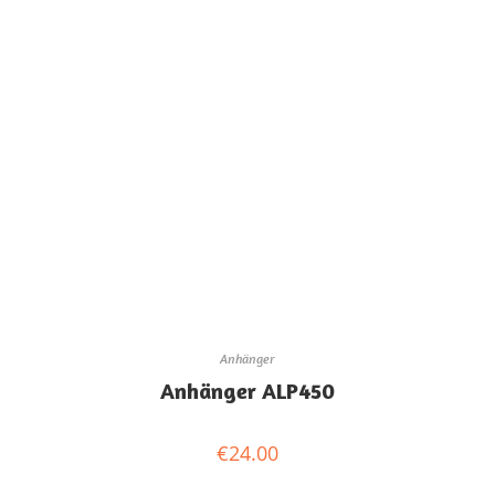
Anhänger
Anhänger ALP450
€
24.00