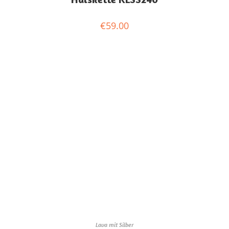
€
59.00
Lava mit Silber