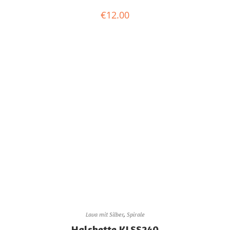
€
12.00
Lava mit Silber
,
Spirale
Halskette KLSS240