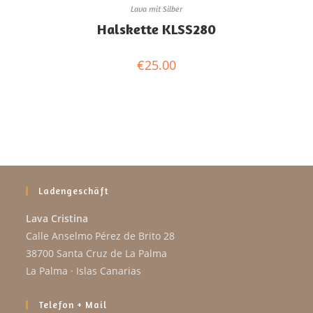
Lava mit Silber
Halskette KLSS280
€
25.00
Ladengeschäft
Lava Cristina
Calle Anselmo Pérez de Brito 28
38700 Santa Cruz de La Palma
La Palma · Islas Canarias
Telefon + Mail