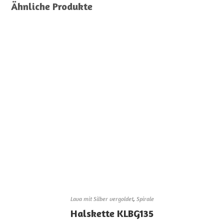
Ähnliche Produkte
Lava mit Silber vergoldet
,
Spirale
Halskette KLBG135