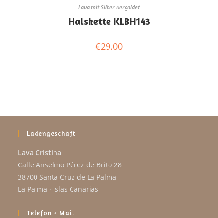
Lava mit Silber vergoldet
Halskette KLBH143
€
29.00
Ladengeschäft
Lava Cristina
Calle Anselmo Pérez de Brito 28
38700 Santa Cruz de La Palma
La Palma · Islas Canarias
Telefon + Mail