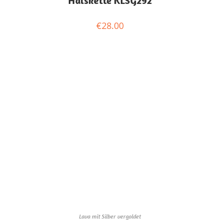
Halskette KLSG292
€
28.00
Lava mit Silber vergoldet