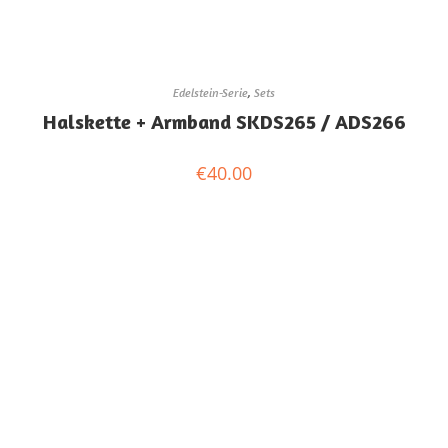
Edelstein-Serie
,
Sets
Halskette + Armband SKDS265 / ADS266
€
40.00