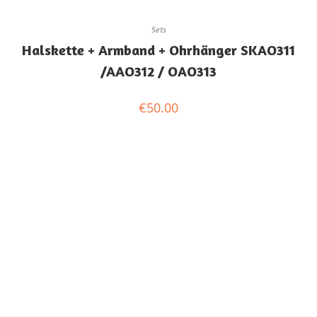
Sets
Halskette + Armband + Ohrhänger SKAO311
/AAO312 / OAO313
€
50.00