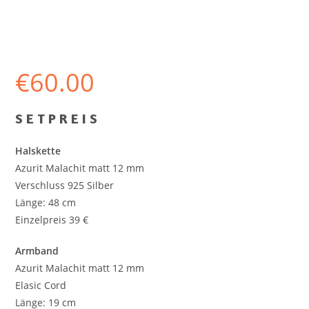
€
60.00
S E T P R E I S
Halskette
Azurit Malachit matt 12 mm
Verschluss 925 Silber
Länge: 48 cm
Einzelpreis 39 €
Armband
Azurit Malachit matt 12 mm
Elasic Cord
Länge: 19 cm