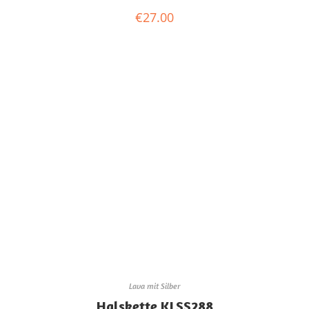
€
27.00
Lava mit Silber
Halskette KLSS288