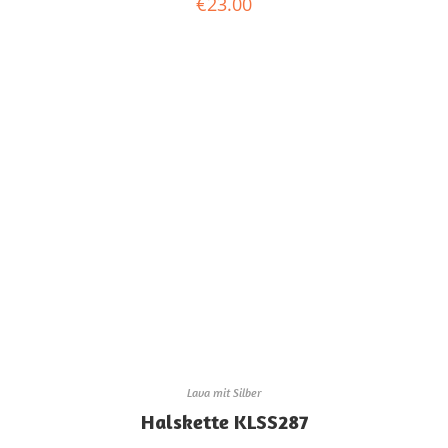
€
23.00
Lava mit Silber
Halskette KLSS287