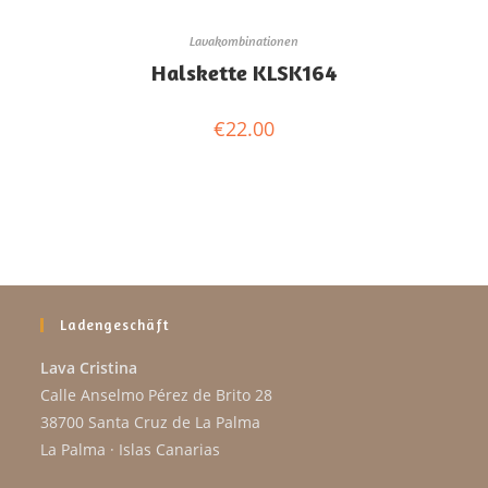
Lavakombinationen
Halskette KLSK164
€
22.00
Ladengeschäft
Lava Cristina
Calle Anselmo Pérez de Brito 28
38700 Santa Cruz de La Palma
La Palma · Islas Canarias