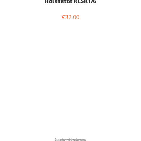
Halskette KLSR176
€
32.00
Lavakombinationen