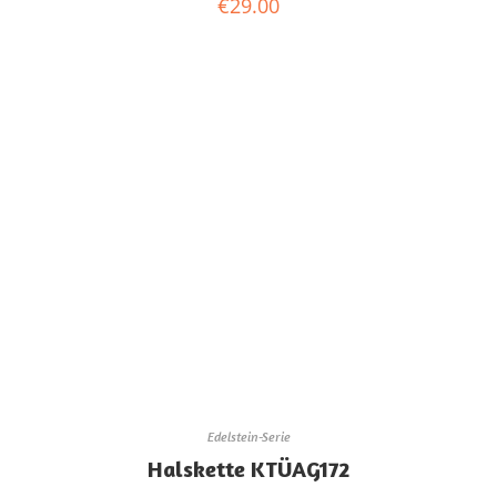
€
29.00
Edelstein-Serie
Halskette KTÜAG172