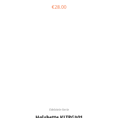
€
28.00
Edelstein-Serie
Halskette KLTPG301