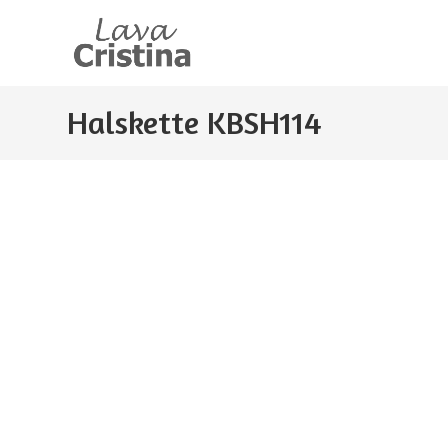
Zum
Inhalt
springen
Halskette KBSH114