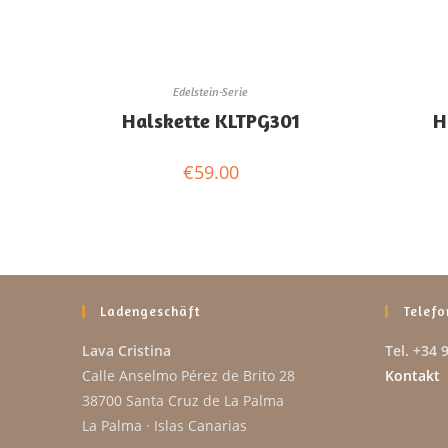
Edelstein-Serie
Halskette KLTPG301
H
€
59.00
Ladengeschäft
Telefo
Lava Cristina
Tel. +34 
Calle Anselmo Pérez de Brito 28
Kontakt
38700 Santa Cruz de La Palma
La Palma · Islas Canarias