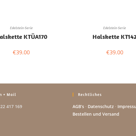
Edelstein-Serie
Edelstein-Serie
alskette KTÜA170
Halskette KT14
€
39.00
€
39.00
n + Mail
Rechtliches
922 417 169
AGB’s
·
Datenschutz
·
Impress
Bestellen und Versand