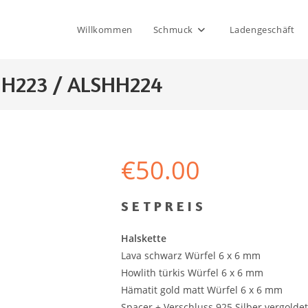
Willkommen
Schmuck
Ladengeschäft
HH223 / ALSHH224
€
50.00
S E T P R E I S
Halskette
Lava schwarz Würfel 6 x 6 mm
Howlith türkis Würfel 6 x 6 mm
Hämatit gold matt Würfel 6 x 6 mm
Spacer + Verschluss 925 Silber vergoldet