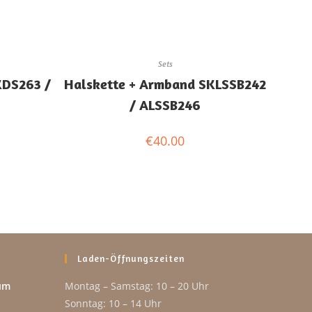
Sets
KDS263 /
Halskette + Armband SKLSSB242
/ ALSSB246
€
40.00
Laden-Öffnungszeiten
um
Montag – Samstag: 10 – 20 Uhr
Sonntag: 10 – 14 Uhr