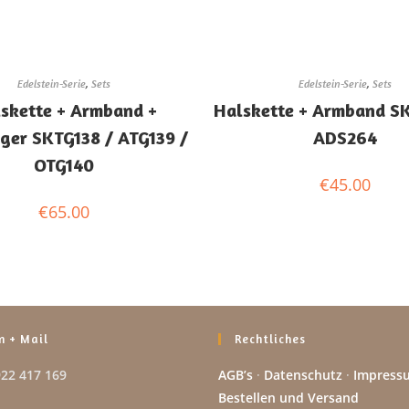
Edelstein-Serie
,
Sets
Edelstein-Serie
,
Sets
skette + Armband +
Halskette + Armband S
ger SKTG138 / ATG139 /
ADS264
OTG140
€
45.00
€
65.00
n + Mail
Rechtliches
922 417 169
AGB’s
·
Datenschutz
·
Impress
Bestellen und Versand