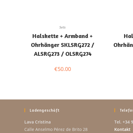
Sets
Halskette + Armband +
Hal
Ohrhänger SKLSRG272 /
Ohrhän
ALSRG273 / OLSRG274
€
50.00
Ladengeschäft
Telefo
Lava Cristina
Tel. +34 
Calle Anselmo Pérez de Brito 28
Kontakt