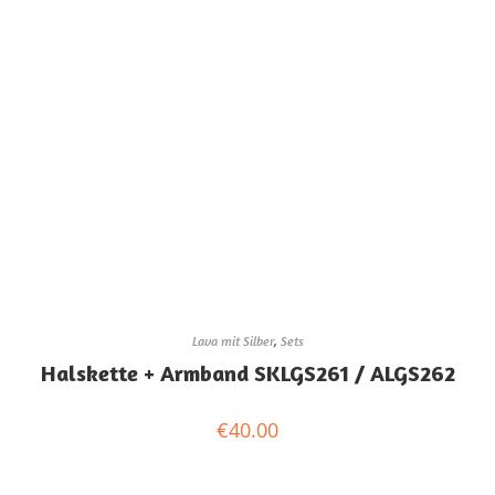
Lava mit Silber
,
Sets
Halskette + Armband SKLGS261 / ALGS262
€
40.00