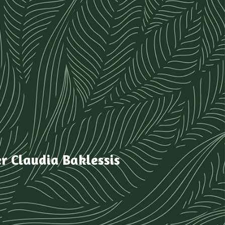
er
Claudia Baklessis