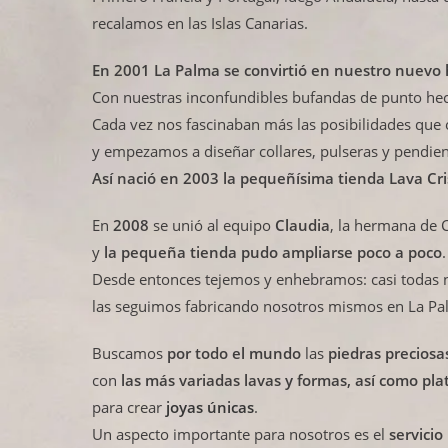
recalamos en las Islas Canarias.
En 2001 La Palma se convirtió en nuestro nuevo 
Con nuestras inconfundibles bufandas de punto hec
Cada vez nos fascinaban más las posibilidades que 
y empezamos a diseñar collares, pulseras y pendien
Así nació en 2003 la pequeñísima tienda Lava Cri
En
2008
se unió al equipo
Claudia
, la hermana de C
y
la pequeña tienda pudo ampliarse poco a poco
.
Desde entonces tejemos y enhebramos: casi todas n
las seguimos fabricando nosotros mismos en La Pa
Buscamos
por todo el mundo
las
piedras preciosa
con
las más variadas lavas y formas, así como pla
para crear
joyas únicas
.
Un aspecto importante para nosotros es el
servicio