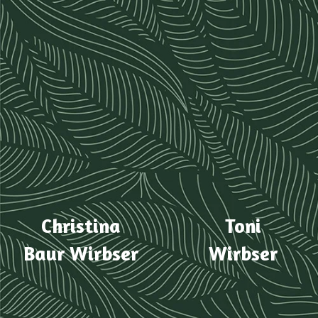
Christina
Toni
Baur Wirbser
Wirbser