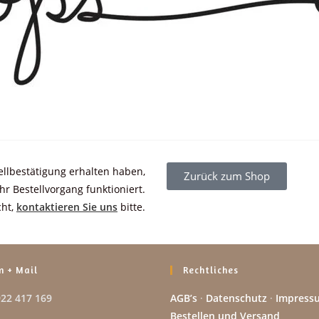
ellbestätigung erhalten haben,
Zurück zum Shop
Ihr Bestellvorgang funktioniert.
cht,
kontaktieren Sie uns
bitte.
n + Mail
Rechtliches
922 417 169
AGB’s
·
Datenschutz
·
Impress
Bestellen und Versand