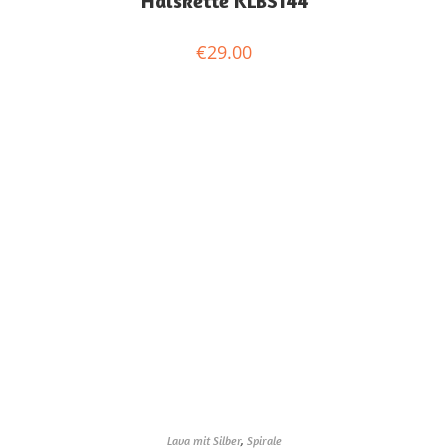
Halskette KLBS144
€
29.00
Lava mit Silber
,
Spirale