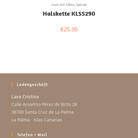
Lava mit Silber
,
Spirale
Halskette KLSS290
€
25.00
Ladengeschäft
Lava Cristina
Calle Anselmo Pérez de Brito 28
38700 Santa Cruz de La Palma
La Palma · Islas Canarias
Telefon + Mail