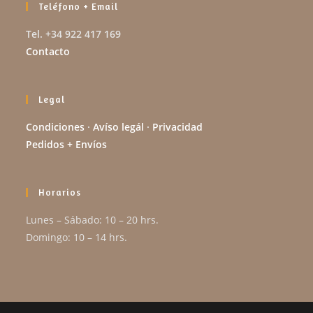
Teléfono + Email
Tel. +34 922 417 169
Contacto
Legal
Condiciones
·
Avíso legál
·
Privacidad
Pedidos + Envíos
Horarios
Lunes – Sábado: 10 – 20 hrs.
Domingo: 10 – 14 hrs.