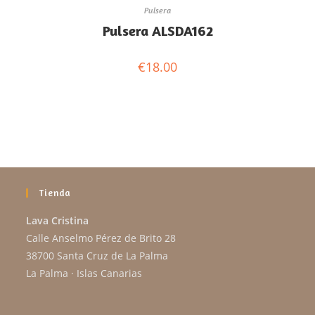
Pulsera
Pulsera ALSDA162
€
18.00
Tienda
Lava Cristina
Calle Anselmo Pérez de Brito 28
38700 Santa Cruz de La Palma
La Palma · Islas Canarias