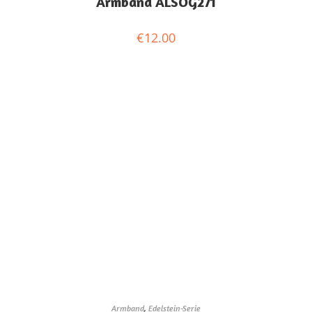
Armband ALSOG271
€
12.00
Armband
,
Edelstein-Serie