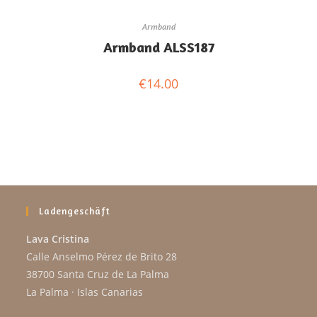
Armband
Armband ALSS187
€
14.00
Ladengeschäft
Lava Cristina
Calle Anselmo Pérez de Brito 28
38700 Santa Cruz de La Palma
La Palma · Islas Canarias