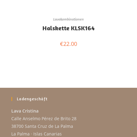
Lavakombinationen
Halskette KLSK164
€
22.00
Ladengeschäft
Lava Cristina
Calle Anselmo Pérez de Brito 28
38700 Santa Cruz de La Palma
La Palma · Islas Canarias