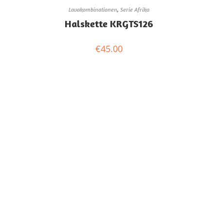
Lavakombinationen
,
Serie Afrika
Halskette KRGTS126
€
45.00