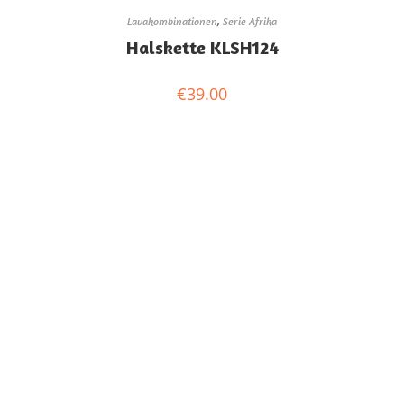
Lavakombinationen
,
Serie Afrika
Halskette KLSH124
€
39.00