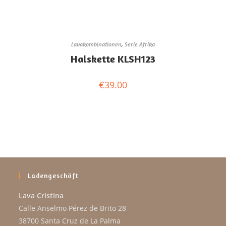
Lavakombinationen
,
Serie Afrika
Halskette KLSH123
€
39.00
Ladengeschäft
Lava Cristina
Calle Anselmo Pérez de Brito 28
38700 Santa Cruz de La Palma