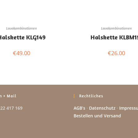
Lavakombinationen
Lavakombinationen
Halskette KLG149
Halskette KLBM1
€
49.00
€
26.00
n + Mail
Rechtliches
922 417 169
AGB’s
·
Datenschutz
·
Impress
Bestellen und Versand