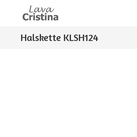
Zum
Inhalt
springen
Halskette KLSH124