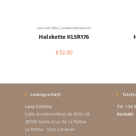
Lava mit Silber
,
Lavakombinationen
Halskette KLSR176
€
32.00
Ladengeschäft
Telefo
Lava Cristina
Tel. +34 
Calle Anselmo Pérez de Brito 28
Kontakt
38700 Santa Cruz de La Palma
La Palma · Islas Canarias