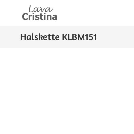
Zum
Inhalt
springen
Halskette KLBM151