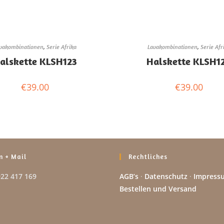
vakombinationen
,
Serie Afrika
Lavakombinationen
,
Serie Afr
alskette KLSH123
Halskette KLSH1
€
39.00
€
39.00
n + Mail
Rechtliches
922 417 169
AGB’s
·
Datenschutz
·
Impress
Bestellen und Versand