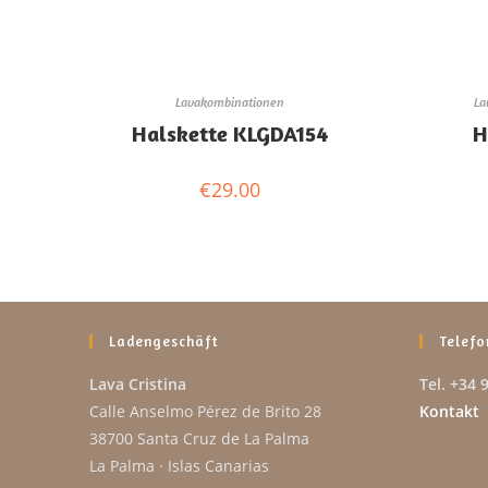
Lavakombinationen
La
Halskette KLGDA154
H
€
29.00
Ladengeschäft
Telefo
Lava Cristina
Tel. +34 
Calle Anselmo Pérez de Brito 28
Kontakt
38700 Santa Cruz de La Palma
La Palma · Islas Canarias