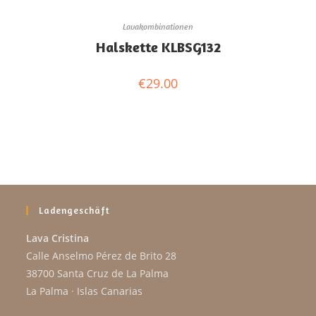
Lavakombinationen
Halskette KLBSG132
€
29.00
Ladengeschäft
Lava Cristina
Calle Anselmo Pérez de Brito 28
38700 Santa Cruz de La Palma
La Palma · Islas Canarias