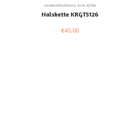
Lavakombinationen
,
Serie Afrika
Halskette KRGTS126
€
45.00