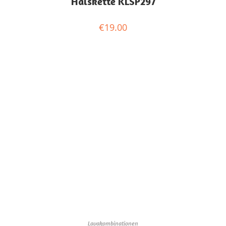
Halskette KLSP297
€
19.00
Lavakombinationen