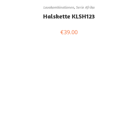
Lavakombinationen
,
Serie Afrika
Halskette KLSH123
€
39.00