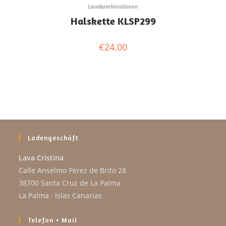
Lavakombinationen
Halskette KLSP299
€
24.00
Ladengeschäft
Lava Cristina
Calle Anselmo Pérez de Brito 28
38700 Santa Cruz de La Palma
La Palma · Islas Canarias
Telefon + Mail