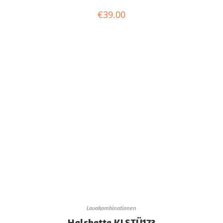
€
39.00
Lavakombinationen
Halskette KLSTÜ173