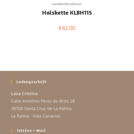
Lavakombinationen
Halskette KLBH115
€
42.00
Ladengeschäft
Lava Cristina
Calle Anselmo Pérez de Brito 28
38700 Santa Cruz de La Palma
La Palma · Islas Canarias
Telefon + Mail