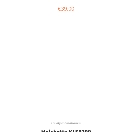
€
39.00
Lavakombinationen
Halskette KLSP299