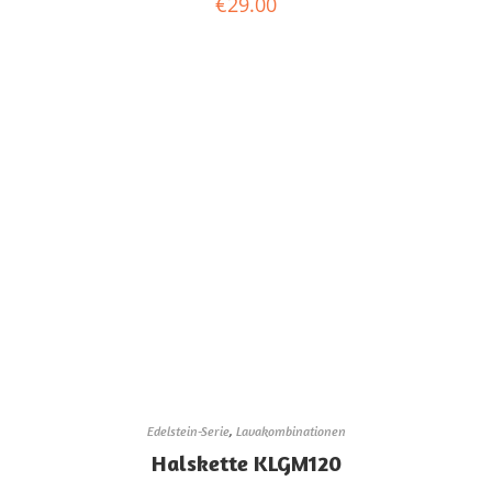
€
29.00
Edelstein-Serie
,
Lavakombinationen
Halskette KLGM120