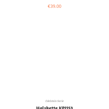
€
39.00
Edelstein-Serie
Halskette KPJ153