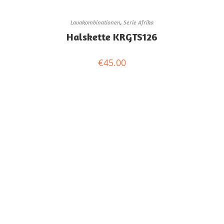
Lavakombinationen
,
Serie Afrika
Halskette KRGTS126
€
45.00