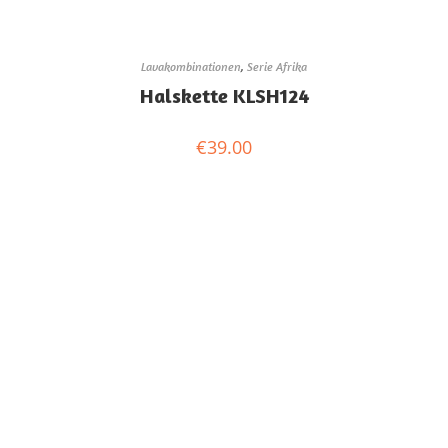
Lavakombinationen
,
Serie Afrika
Halskette KLSH124
€
39.00