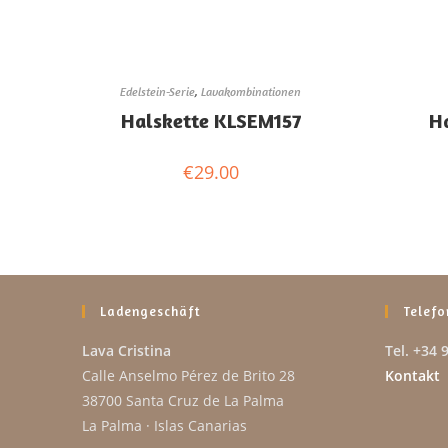
Edelstein-Serie
,
Lavakombinationen
Halskette KLSEM157
H
€
29.00
Ladengeschäft
Telefo
Lava Cristina
Tel. +34 
Calle Anselmo Pérez de Brito 28
Kontakt
38700 Santa Cruz de La Palma
La Palma · Islas Canarias