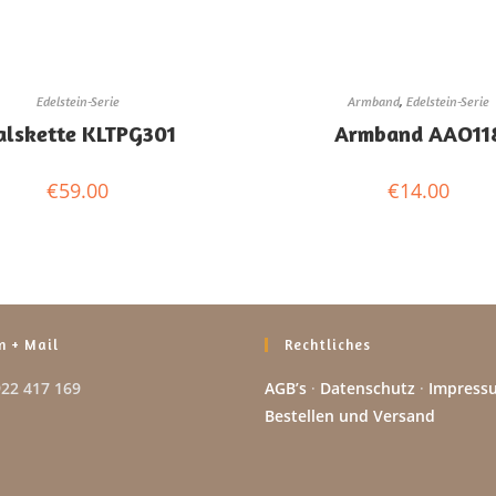
Edelstein-Serie
Armband
,
Edelstein-Serie
alskette KLTPG301
Armband AAO11
€
59.00
€
14.00
n + Mail
Rechtliches
922 417 169
AGB’s
·
Datenschutz
·
Impress
Bestellen und Versand