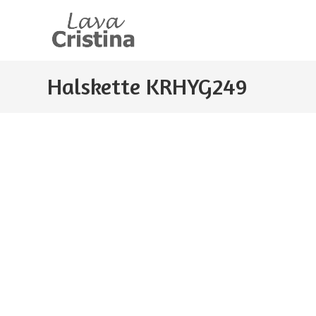
Zum
Inhalt
springen
Halskette KRHYG249