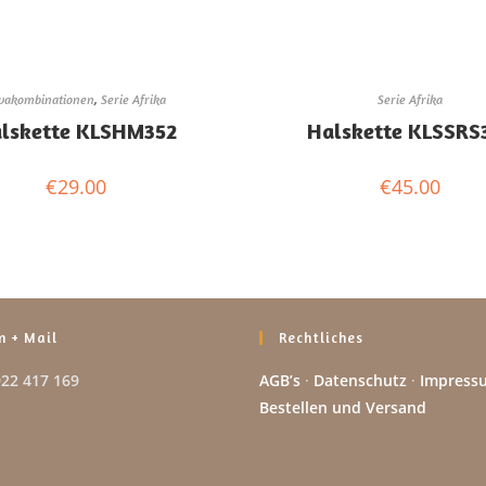
vakombinationen
,
Serie Afrika
Serie Afrika
lskette KLSHM352
Halskette KLSSRS
€
29.00
€
45.00
n + Mail
Rechtliches
922 417 169
AGB’s
·
Datenschutz
·
Impress
Bestellen und Versand