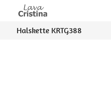
Zum
Inhalt
springen
Halskette KRTG388