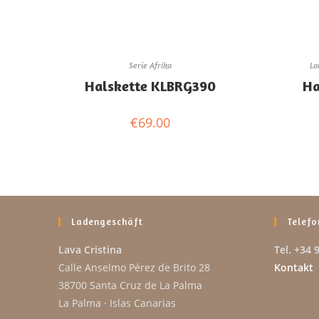
Serie Afrika
La
Halskette KLBRG390
Ha
€
69.00
Ladengeschäft
Telefo
Lava Cristina
Tel. +34 
Calle Anselmo Pérez de Brito 28
Kontakt
38700 Santa Cruz de La Palma
La Palma · Islas Canarias