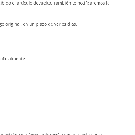
ido el artículo devuelto. También te notificaremos la
o original, en un plazo de varios días.
oficialmente.
electrónico a {email address} y envía tu artículo a: