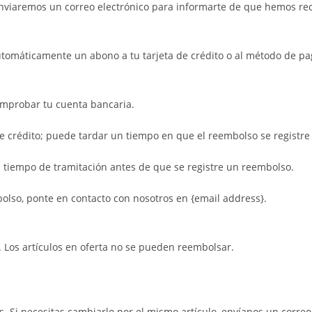
viaremos un correo electrónico para informarte de que hemos recib
utomáticamente un abono a tu tarjeta de crédito o al método de pag
omprobar tu cuenta bancaria.
e crédito; puede tardar un tiempo en que el reembolso se registre 
 tiempo de tramitación antes de que se registre un reembolso.
bolso, ponte en contacto con nosotros en {email address}.
. Los artículos en oferta no se pueden reembolsar.
. Si necesitas cambiarlo por el mismo artículo, envíanos un correo 