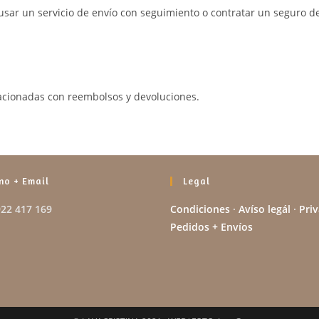
a usar un servicio de envío con seguimiento o contratar un seguro 
lacionadas con reembolsos y devoluciones.
no + Email
Legal
922 417 169
Condiciones
·
Avíso legál
·
Pri
Pedidos + Envíos