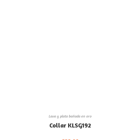
Lava y plata bañada en oro
Collar KLSG192