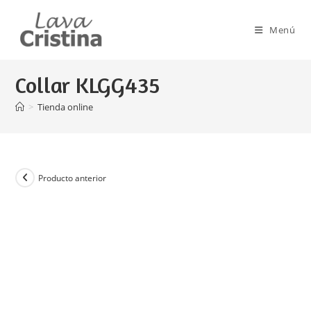
Ir
al
Menú
contenido
Collar KLGG435
>
Tienda online
Producto anterior