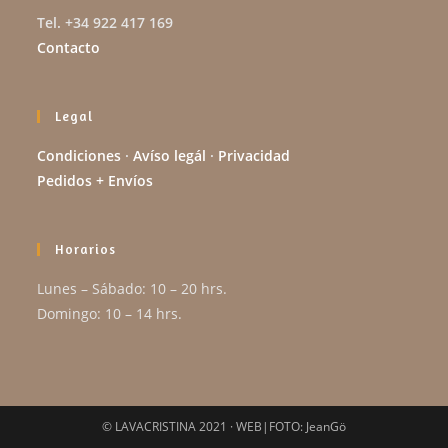
Tel. +34 922 417 169
Contacto
Legal
Condiciones
·
Avíso legál
·
Privacidad
Pedidos + Envíos
Horarios
Lunes – Sábado: 10 – 20 hrs.
Domingo: 10 – 14 hrs.
© LAVACRISTINA 2021 · WEB|FOTO: JeanGö