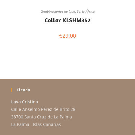
Combinaciones de lava
,
Serie África
Collar KLSHM352
€
29.00
Tienda
Lava Cristina
Calle Anselmo Pérez de Brito 28
38700 Santa Cruz de La Palma
La Palma · Islas Canarias