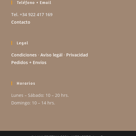
Teléfono + Email
Tel. +34 922 417 169
Contacto
Legal
Condiciones
·
Avíso legál
·
Privacidad
Pedidos + Envíos
Horarios
Lunes – Sábado: 10 – 20 hrs.
Domingo: 10 – 14 hrs.