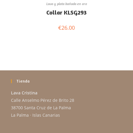
Lava y plata bañada en oro
Collar KLSG293
€
26.00
Tienda
Lava Cristina
Calle Anselmo Pérez de Brito 28
38700 Santa Cruz de La Palma
La Palma · Islas Canarias