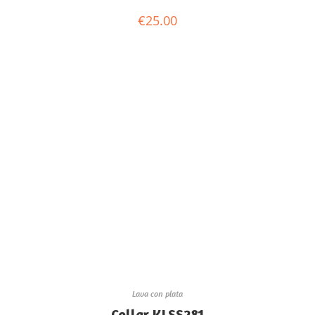
€
25.00
Lava con plata
Collar KLSS281