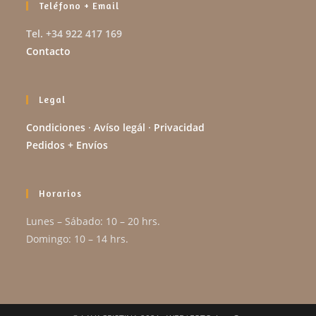
Teléfono + Email
Tel. +34 922 417 169
Contacto
Legal
Condiciones
·
Avíso legál
·
Privacidad
Pedidos + Envíos
Horarios
Lunes – Sábado: 10 – 20 hrs.
Domingo: 10 – 14 hrs.