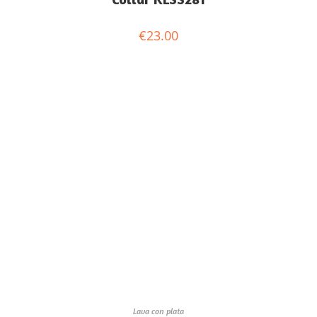
€
23.00
Lava con plata