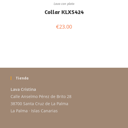
Lava con plata
Collar KLXS424
€
23.00
Tienda
Lava Cristina
Calle Anselmo Pérez de Brito 28
38700 Santa Cruz de La Palma
La Palma · Islas Canarias