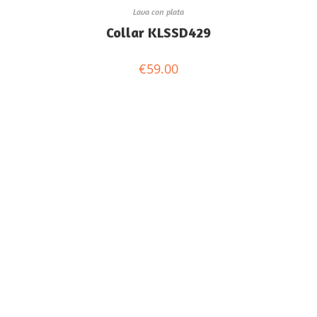
Lava con plata
Collar KLSSD429
€
59.00