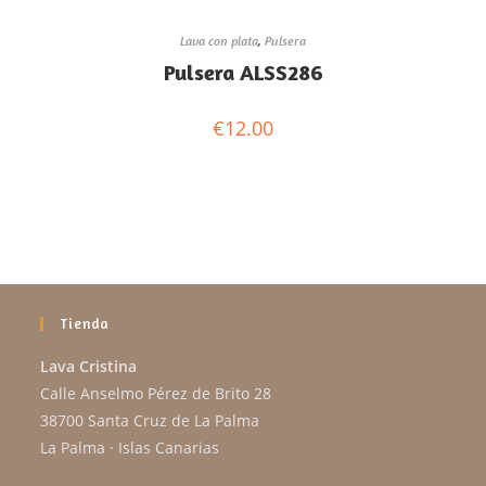
Lava con plata
,
Pulsera
Pulsera ALSS286
€
12.00
Tienda
Lava Cristina
Calle Anselmo Pérez de Brito 28
38700 Santa Cruz de La Palma
La Palma · Islas Canarias