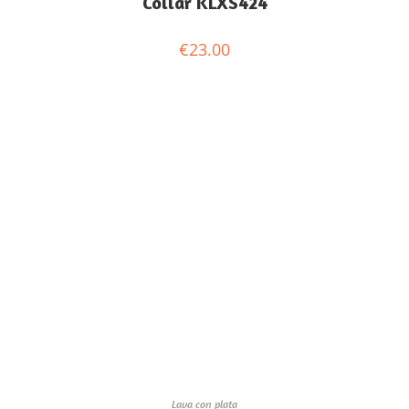
Collar KLXS424
€
23.00
Lava con plata