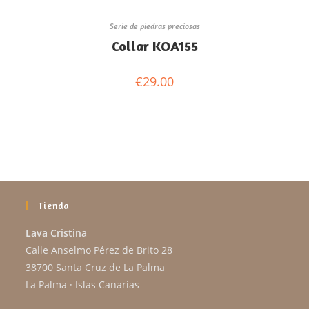
Serie de piedras preciosas
Collar KOA155
€
29.00
Tienda
Lava Cristina
Calle Anselmo Pérez de Brito 28
38700 Santa Cruz de La Palma
La Palma · Islas Canarias