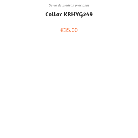
Serie de piedras preciosas
Collar KRHYG249
€
35.00