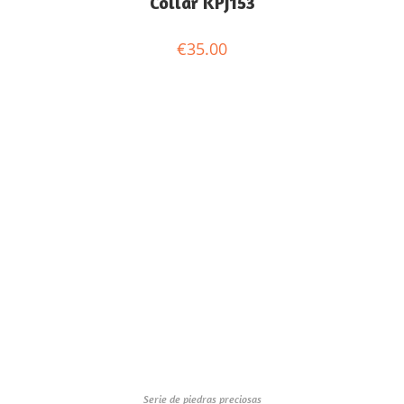
Collar KPJ153
€
35.00
Serie de piedras preciosas