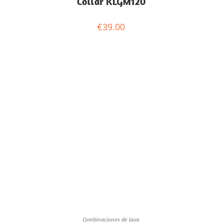
Collar KLGM120
€
39.00
Combinaciones de lava