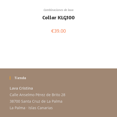
Combinaciones de lava
Collar KLG100
€
39.00
Tienda
Lava Cristina
Calle Anselmo Pérez de Brito 28
38700 Santa Cruz de La Palma
La Palma · Islas Canarias