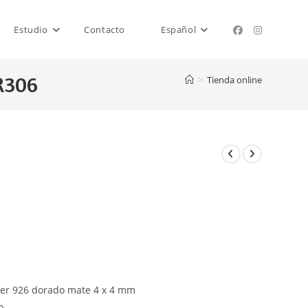
Estudio
Contacto
Español
R306
>
Tienda online
lver 926 dorado mate 4 x 4 mm
o