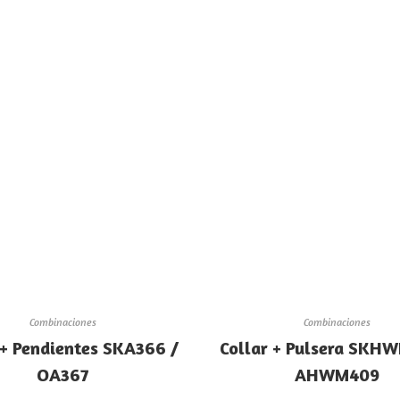
Combinaciones
Combinaciones
 + Pendientes SKA366 /
Collar + Pulsera SKH
OA367
AHWM409