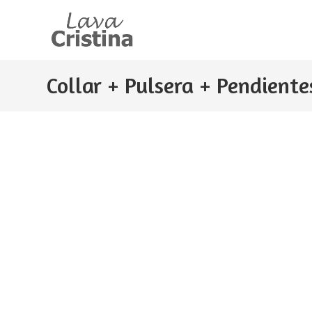
Ir
al
contenido
Collar + Pulsera + Pendien