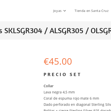
Joyas
Tienda en Santa Cruz
tes SKLSGR304 / ALSGR305 / OLSG
€
45.00
P R E C I O S E T
Collar
Lava negra 4,5 mm
Coral de espuma rojo mate 6 mm
Dado perforado en diagonal Sterling Si
Bolitas + cierre Sterling Silver 925 dorad