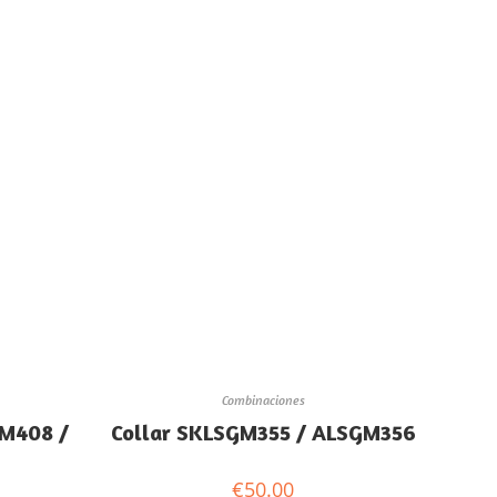
Combinaciones
WM408 /
Collar SKLSGM355 / ALSGM356
€
50.00