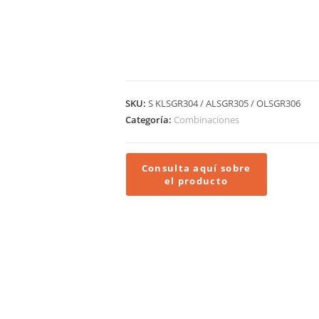
SKU:
S KLSGR304 / ALSGR305 / OLSGR306
Categoría:
Combinaciones