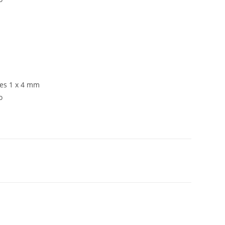
tes 1 x 4 mm
o