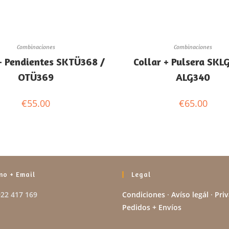
Combinaciones
Combinaciones
 + Pendientes SKTÜ368 /
Collar + Pulsera SKL
OTÜ369
ALG340
€
55.00
€
65.00
no + Email
Legal
922 417 169
Condiciones
·
Avíso legál
·
Pri
Pedidos + Envíos