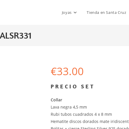
Joyas
Tienda en Santa Cruz
 ALSR331
€
33.00
P R E C I O S E T
Collar
Lava negra 4,5 mm
Rubi tubos cuadrados 4 x 8 mm
Hematite discos dorados mate iridiscen
Bolitas + cierre Sterling Silver 925 dorad