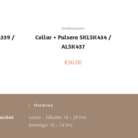
Combinaciones
G339 /
Collar + Pulsera SKLSK434 /
ALSK437
€
30.00
Horarios
vacidad
Lunes – Sábado: 10 – 20 hrs.
Domingo: 10 – 14 hrs.