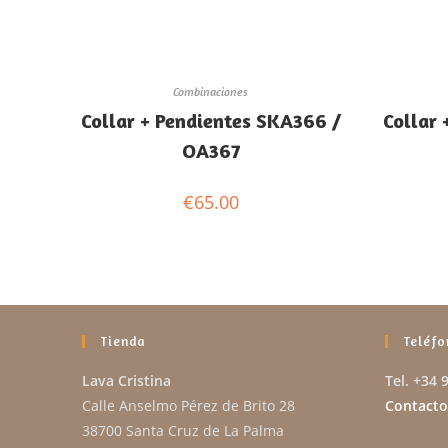
Combinaciones
Collar + Pendientes SKA366 /
Collar
OA367
€
65.00
Tienda
Teléfo
Lava Cristina
Tel. +34 
Calle Anselmo Pérez de Brito 28
Contacto
38700 Santa Cruz de La Palma