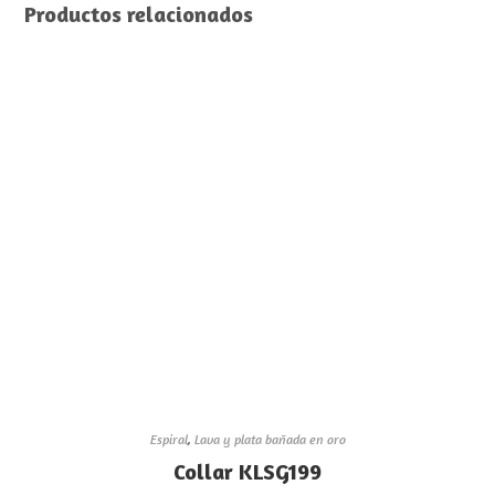
Productos relacionados
Espiral
,
Lava y plata bañada en oro
Collar KLSG199