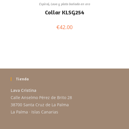
Espiral
,
Lava y plata bañada en oro
Collar KLSG254
€
42.00
Tienda
Lava Cristina
Calle Anselmo Pérez de Brito 28
38700 Santa Cruz de La Palma
La Palma · Islas Canarias