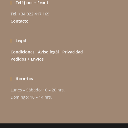
Teléfono + Email
Tel. +34 922 417 169
Contacto
Legal
Condiciones
·
Avíso legál
·
Privacidad
Pedidos + Envíos
Horarios
Lunes – Sábado: 10 – 20 hrs.
Domingo: 10 – 14 hrs.