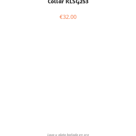
Collar KLSG253
€
32.00
Lava y plata bañada en oro