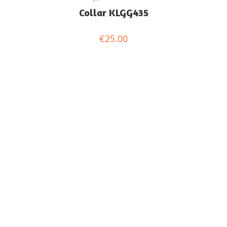
Collar KLGG435
€
25.00