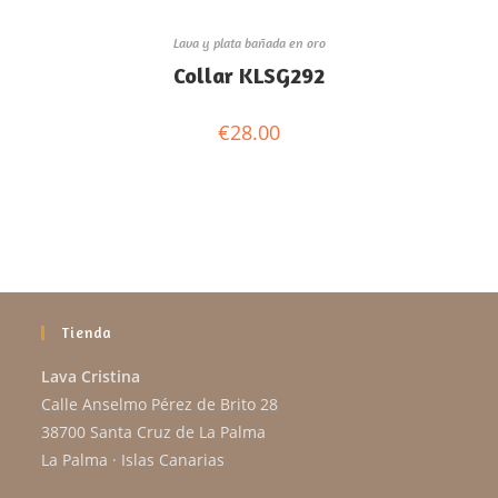
Lava y plata bañada en oro
Collar KLSG292
€
28.00
Tienda
Lava Cristina
Calle Anselmo Pérez de Brito 28
38700 Santa Cruz de La Palma
La Palma · Islas Canarias