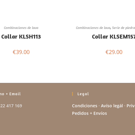
Combinaciones de lava
Combinaciones de lava
,
Serie de piedra
Collar KLSH113
Collar KLSEM15
€
39.00
€
29.00
no + Email
Legal
922 417 169
Condiciones
·
Avíso legál
·
Pri
Pedidos + Envíos