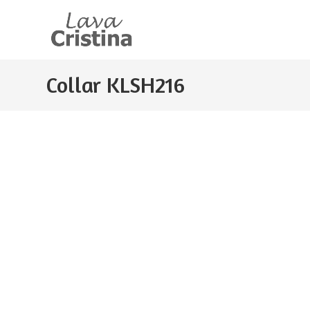
Ir
al
contenido
Collar KLSH216