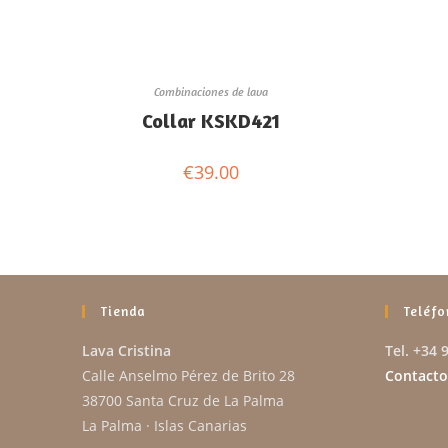
Combinaciones de lava
Collar KSKD421
€
39.00
Tienda
Teléfo
Lava Cristina
Tel. +34 
Calle Anselmo Pérez de Brito 28
Contacto
38700 Santa Cruz de La Palma
La Palma · Islas Canarias